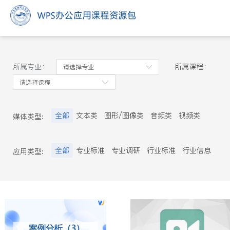
所属专业：
所属课程：
全部
文本类
图形/图像类
音频类
视频类
媒体类型:
动画类
PPT演示文稿
网页课件
富媒体
习题
试题
案例
其他素材
交互课件
全部
专业标准
专业调研
行业标准
行业信息
应用类型:
技能竞赛
职业认证
专业资料
名师名家
课程标准
教学日历
教学设计
学习指南
教学录像
教学课件
工程录像
电子挂图
教学动画
教学案例
习题作业
实验/实训/实习
电子教材
文献资料
名词术语
模拟实训