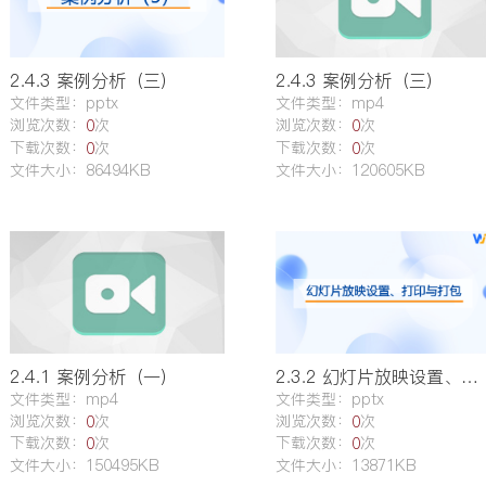
学生作品
试卷
教学系统
教学音频
拓展阅读
其他
专业调研报告
专业人才培养方案
专业建设基本要求
行业动态
行业法规
2.4.3 案例分析（三）
2.4.3 案例分析（三）
文件类型：pptx
文件类型：mp4
职业标准
电子课件
说课录像
浏览次数：
次
浏览次数：
次
0
0
典型资源（企业案例、技术资料等）
参考文献
下载次数：
次
下载次数：
次
0
0
实训指导书
实训相关
企业培训
文件大小：86494KB
文件大小：120605KB
2.4.1 案例分析（一）
2.3.2 幻灯片放映设置、打印与打包
文件类型：mp4
文件类型：pptx
浏览次数：
次
浏览次数：
次
0
0
下载次数：
次
下载次数：
次
0
0
文件大小：150495KB
文件大小：13871KB